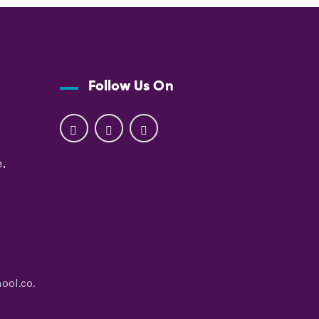
Follow Us On
,
ool.co.