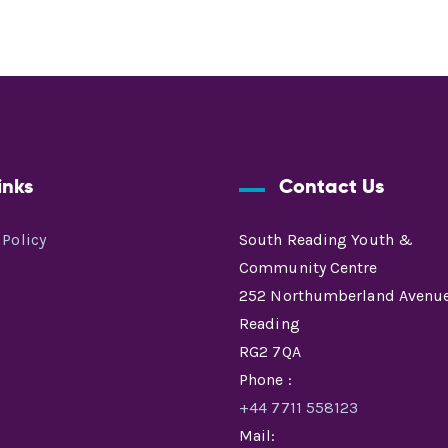
inks
Contact Us
 Policy
South Reading Youth &
Community Centre
252 Northumberland Avenue
Reading
RG2 7QA
Phone :
+44 7711 558123
Mail: