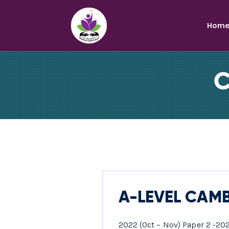
Hom
C
A-LEVEL CAM
2022 (Oct – Nov) Paper 2 -2