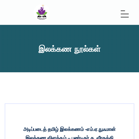
இலக்கண நூல்கள்
அடிப்படைத் தமிழ் இலக்கணம் -எம்.ஏ.நுஃமான்
இலக்கண விளக்கம் – பண்டிதர் க. வீரகத்தி